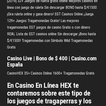
[2019]
32+ Juegos de ruleta gratis online Mejores casinos en
línea con juego de ruleta Sin descargar BONO hasta $/€‎1500
¡Gira ruleta online y gana dinero!
EGT Casinos Online ¡Juega
129+ Juegos Tragamonedas Gratis!
Las mejores
tragamonedas EGT juegos de casino Gratis o con dinero
REAL Lista de EGT casinos online Sin descargar ¡Bono hasta
$/€‎1500!
Tragamonedas con Símbolo Wild Tragamonedas
Gratis
Casino Live | Bono de $ 400 | Casino.com
España
CasinoHEX 35+ Casinos Online 1600+ Tragamonedas Gratis
En Casino En Línea HEX te
contaremos sobre este tipo de
los juegos de tragaperras y los