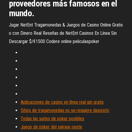
proveedores más famosos en el
mundo.
Jugar NetEnt Tragamonedas & Juegos de Casino Online Gratis
o con Dinero Real Reseñas de NetEnt Casinos En Línea Sin
Descargar $/€‎1500
Codere online peliculaspoker
Aplicaciones de casino en línea real qin gratis
Sitios de tragamonedas no se requiere depósito
Todas las suites de poker posibles
Juego de póker del salvaje oeste