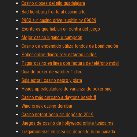
Casino dioses del nilo guadalajara
Bad homburg frente al casino alto
2900 sur casino drive laughlin nv 89029
Escrituras que hablan en contra del juego
Mejor casino lugano o campeón
Casino de encendido utiliza fondos de bonificación
Poker online dinero real estados unidos
Pagar casino en línea con factura de teléfono móvil
Guía de poker de witcher 1 dice
Sala estoril casino negro y plata
Heads up calculadora de varianza de poker sng
Casino más cercano a daytona beach fl
Wind creek casino derribar
Casino netent bono sin depósito 2019
Juegos de casino de hollywood online tunica ms
Tragamonedas en línea sin depósito bono canadá