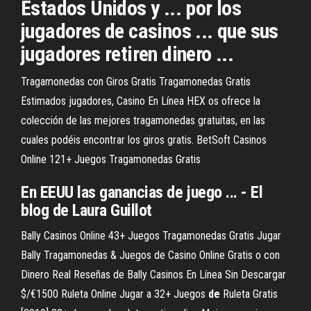
Estados Unidos y ... por los
jugadores de casinos ... que sus
jugadores retiren dinero ...
Tragamonedas con Giros Gratis Tragamonedas Gratis
Estimados jugadores, Casino En Línea HEX os ofrece la
colección de las mejores tragamonedas gratuitas, en las
cuales podéis encontrar los giros gratis.
BetSoft Casinos
Online 121+ Juegos Tragamonedas Gratis
En EEUU las ganancias de juego ... - El
blog de Laura Guillot
Bally Casinos Online 43+ Juegos Tragamonedas Gratis
Jugar
Bally Tragamonedas & Juegos de Casino Online Gratis o con
Dinero Real Reseñas de Bally Casinos En Línea Sin Descargar
$/€‎1500
Ruleta Online Jugar a 32+ Juegos
de
Ruleta Gratis