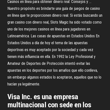
Casinos en línea para obtener dinero real: Consejos y ...
Nuestro propósito es brindarte una guía de juegos de casino
en línea que te proporcionen dinero real. Si estás buscando un
gran casino con dinero real, Slots Magic ha sido votado como
uno de los mejores casinos en línea para jugadores en
Latinoamérica. Las casas de apuestas en Estados Unidos En
Estados Unidos a día de hoy el tema de las apuestas
deportivas es muy aceptado por la sociedad y cada vez
tienen más influencia en ella. En 1992 la Ley Profesional y
Amateur de Deportes de Protección intentó evitar las
apuestas en los deportes por los amaños que ello conlleva,
sin embargo algunos estados lo aceptaron, aquellos que no lo
hacían ya legalmente.
Visa Inc. es una empresa
multinacional con sede en los