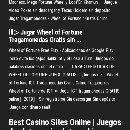
Madness, Mega Fortune Wheel y Loot'En Khamun. ... Juegue
Video Poker sin descargar y Texas Holdem sin depósito.
Jugar Tragamonedas - Wheel of Fortune™ Gratis Online
lll▷ Jugar Wheel of Fortune
Tragamonedas Gratis sin ...
Wheel of Fortune Free Play - Aplicaciones en Google Play
¡pero evita los gajos Bankrupt y el Lose a Turn! Juegos de
palabras clásicos con el estilo ... ==CARACTERÍSTICAS DE
WHEEL OF FORTUNE: JUEGO GRATIS== ¡Juegos de ... Wheel
of Fortune IGT Tragamonedas Gratis Online Tragaperras
Wheel of Fortune de IGT ⏩ Jugar IGT tragamonedas GRATIS
online〚2019〛 Sin registrarse Sin descargar Sin depósito
¡Juega con dinero real!
Best
Casino
Sites Online | Juegos