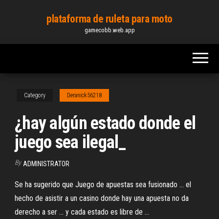
Skip
plataforma de ruleta para moto
to
gamecobb.web.app
the
content
Category
Deranick56218
¿hay algún estado donde el
juego sea ilegal_
By
ADMINISTRATOR
Se ha sugerido que Juego de apuestas sea fusionado ... el
hecho de asistir a un casino donde hay una apuesta no da
derecho a ser ... y cada estado es libre de ...