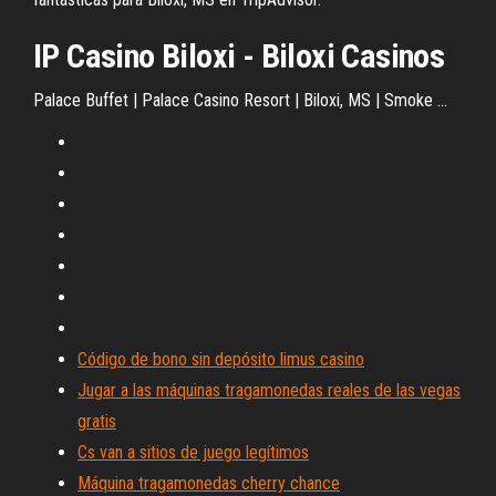
IP Casino Biloxi - Biloxi Casinos
Palace Buffet | Palace Casino Resort | Biloxi, MS | Smoke ...
Código de bono sin depósito limus casino
Jugar a las máquinas tragamonedas reales de las vegas
gratis
Cs van a sitios de juego legítimos
Máquina tragamonedas cherry chance