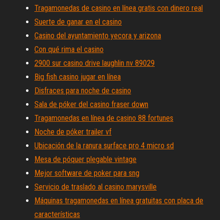
Tragamonedas de casino en línea gratis con dinero real
Suerte de ganar en el casino
Casino del ayuntamiento yecora y arizona
Con qué rima el casino
2900 sur casino drive laughlin nv 89029
Big fish casino jugar en línea
Disfraces para noche de casino
Sala de póker del casino fraser down
Tragamonedas en línea de casino 88 fortunes
Noche de póker trailer vf
Ubicación de la ranura surface pro 4 micro sd
Mesa de póquer plegable vintage
Mejor software de poker para sng
Servicio de traslado al casino marysville
Máquinas tragamonedas en línea gratuitas con placa de
características