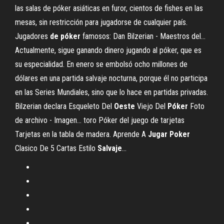
las salas de póker asiáticas en furor, cientos de fishes en las
mesas, sin restricción para jugadorse de cualquier país.
Jugadores
de
póker
famosos: Dan Bilzerian - Maestros del…
Actualmente, sigue ganando dinero jugando al póker, que es
su especialidad. En enero se embolsó ocho millones de
dólares en una partida salvaje nocturna, porque él no participa
en las Series Mundiales, sino que lo hace en partidas privadas.
Bilzerian declara Esqueleto Del
Oeste
Viejo Del
Póker
Foto
de archivo - Imagen… toro Póker del juego de tarjetas
Tarjetas en la tabla de madera. Aprende A
Jugar
Poker
Clasico De 5 Cartas Estilo
Salvaje
…