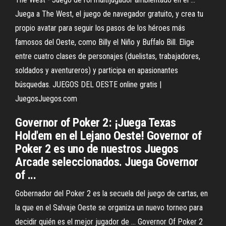
Juega a The West, el juego de navegador gratuito, y crea tu
propio avatar para seguir los pasos de los héroes más
famosos del Oeste, como Billy el Niño y Buffalo Bill. Elige
entre cuatro clases de personajes (duelistas, trabajadores,
soldados y aventureros) y participa en apasionantes
búsquedas. JUEGOS DEL OESTE online gratis |
JuegosJuegos.com
Governor of Poker 2: ¡Juega Texas
Hold'em en el Lejano Oeste! Governor of
Poker 2 es uno de nuestros Juegos
Arcade seleccionados. Juega Governor
of ...
Gobernador del Poker 2 es la secuela del juego de cartas, en
la que en el Salvaje Oeste se organiza un nuevo torneo para
decidir quién es el mejor jugador de ... Governor Of Poker 2