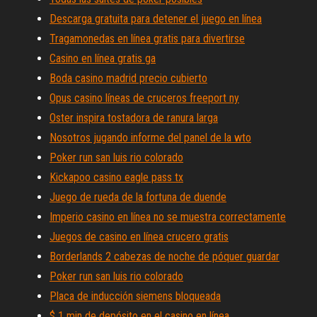
Descarga gratuita para detener el juego en línea
Tragamonedas en línea gratis para divertirse
Casino en línea gratis ga
Boda casino madrid precio cubierto
Opus casino líneas de cruceros freeport ny
Oster inspira tostadora de ranura larga
Nosotros jugando informe del panel de la wto
Poker run san luis rio colorado
Kickapoo casino eagle pass tx
Juego de rueda de la fortuna de duende
Imperio casino en línea no se muestra correctamente
Juegos de casino en línea crucero gratis
Borderlands 2 cabezas de noche de póquer guardar
Poker run san luis rio colorado
Placa de inducción siemens bloqueada
$ 1 min de depósito en el casino en línea