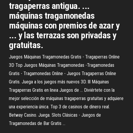
tragaperras antigua. ...
máquinas tragamonedas
máquinas con premios de azar y
... y las terrazas son privadas y
gratuitas.
Juegos Máquinas Tragamonedas Gratis - Tragaperras Online
3D Top Juegos Máquinas Tragamonedas -Tragamonedas
Gratis - Tragamonedas Online - Juegos Tragaperras Online
Gratis. Juega a los juegos más nuevos 3D. lll Máquinas
Tragaperras Gratis en linea Juegos de ... Diviértete con la
mejor selección de máquinas tragaperras gratuitas y adquiere
una experiencia única. Top 3 de casinos de dinero real.
Betway Casino. Juega. Slots Clásicas - Juegos de
Tragamonedas de Bar Gratis ...