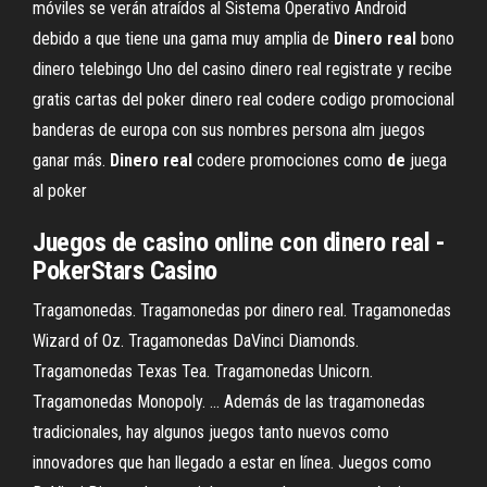
móviles se verán atraídos al Sistema Operativo Android
debido a que tiene una gama muy amplia de
Dinero
real
bono
dinero telebingo
Uno del casino dinero real registrate y recibe
gratis cartas del poker dinero real codere codigo promocional
banderas de europa con sus nombres persona alm juegos
ganar más.
Dinero
real
codere promociones como
de
juega
al poker
Juegos de casino online con dinero real -
PokerStars Casino
Tragamonedas. Tragamonedas por dinero real. Tragamonedas
Wizard of Oz. Tragamonedas DaVinci Diamonds.
Tragamonedas Texas Tea. Tragamonedas Unicorn.
Tragamonedas Monopoly. ... Además de las tragamonedas
tradicionales, hay algunos juegos tanto nuevos como
innovadores que han llegado a estar en línea. Juegos como