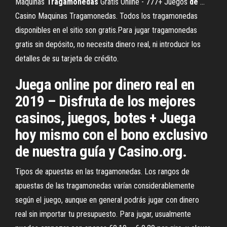
Maquinas
Tragamonedas
Gratis Online - 777+ Juegos
de
…
Casino Maquinas Tragamonedas. Todos los tragamonedas
disponibles en el sitio son gratis.Para jugar tragamonedas
gratis sin depósito, no necesita dinero real, ni introducir los
detalles de su tarjeta de crédito.
Juega online por dinero real en
2019 – Disfruta de los mejores
casinos, juegos, botes + Juega
hoy mismo con el bono exclusivo
de nuestra guía y Casino.org.
Tipos de apuestas en las tragamonedas. Los rangos de
apuestas de las tragamonedas varían considerablemente
según el juego, aunque en general podrás jugar con dinero
real sin importar tu presupuesto. Para jugar, usualmente