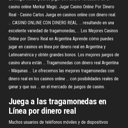
casino online Merkur Magic. Jugar Casino Online Por Dinero
Real - Casino Carlos Juega en casinos online con dinero real.
... CASINO ONLINE CON DINERO REAL. ... resultando en una
excelente variedad de tragamonedas, ... Los Mejores Casinos
Online por Dinero Real en Argentina Aprende cómo puedes
jugar en casinos en línea por dinero real en Argentina y
Latinoamérica y obtén grandes bonos. Los mejores juegos de
casino ahora están ... Tragamonedas con dinero real Argentina
- Máquinas ... Le ofrecemos las mejores tragamonedas con
dinero real en los casinos online ... con posibilidades reales de
ganar y que sus ... en el mercado de juegos de casino.
Juega a las
tragamonedas
en
Línea por
dinero
real
Muchos usuarios de teléfonos móviles y de dispositivos