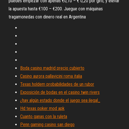
puedes empezar con apenas €0,10 – € 0,20 por giro, y elevar
la apuesta hasta €100 – €200. Juegue con máquinas
tragamonedas con dinero real en Argentina
Boda casino madrid precio cubierto
Casino aurora pallavicini roma italia
Texas holdem probabilidades de un rubor
Exposición de bodas en el casino twin rivers
¿hay algún estado donde el juego sea ilegal_
Hd texas poker mod apk
Cuanto ganas con la ruleta
Penn gaming casino san diego