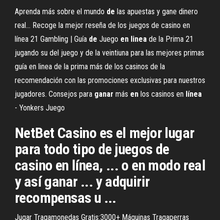
Aprenda más sobre el mundo
de
las apuestas y gane dinero
real…
Recoge la mejor reseña de los juegos de casino en
línea
21 Gambling | Guía
de
Juego
en
linea
de la Prima
21
jugando su del juego y de la veintiuna para las mejores primas
guía en linea de la prima más de los casinos de la
recomendación con las promociones exclusivas para nuestros
jugadores.
Consejos para
ganar
más
en
los casinos en
línea
- Yonkers Juego
NetBet Casino es el mejor lugar
para todo tipo de juegos de
casino en línea, ... o en modo real
y así ganar ... y adquirir
recompensas u ...
Jugar Tragamonedas Gratis:3000+ Máquinas Tragaperras