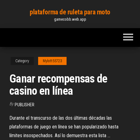
Skip
plataforma de ruleta para moto
to
gamecobb.web.app
the
content
Category
Mylott55723
Ganar recompensas de
casino en línea
By
PUBLISHER
Durante el transcurso de las dos últimas décadas las
plataformas de juego en línea se han popularizado hasta
límites insospechados. Así lo demuestra esta lista ...