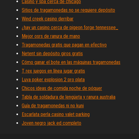
Casino y spa cerca de chicago
Sitios de tragamonedas no se requiere depósito
Wind creek casino derribar
¿hay un casino cerca de pigeon forge tennessee_
Mejor osrs de ranura de mano
Tragamonedas gratis que pagan en efectivo
Netent sin depósito giros gratis
Cómo ganar el bote en las máquinas tragamonedas
T rex juegos en línea jugar gratis
Luva poker explosion 2 pro plata
Chicos ideas de comida noche de póquer
Tabla de soldadura de lengüeta y ranura australia
Guía de tragamonedas ni no kuni
Escarlata perla casino valet parking
Joven negro jack ed completo