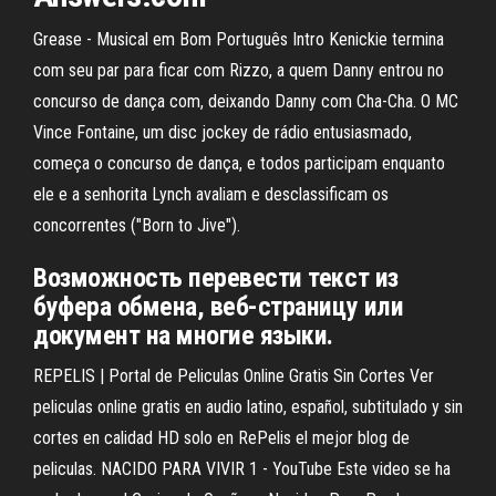
Grease - Musical em Bom Português Intro Kenickie termina
com seu par para ficar com Rizzo, a quem Danny entrou no
concurso de dança com, deixando Danny com Cha-Cha. O MC
Vince Fontaine, um disc jockey de rádio entusiasmado,
começa o concurso de dança, e todos participam enquanto
ele e a senhorita Lynch avaliam e desclassificam os
concorrentes ("Born to Jive").
Возможность перевести текст из
буфера обмена, веб-страницу или
документ на многие языки.
REPELIS | Portal de Peliculas Online Gratis Sin Cortes Ver
peliculas online gratis en audio latino, español, subtitulado y sin
cortes en calidad HD solo en RePelis el mejor blog de
peliculas. NACIDO PARA VIVIR 1 - YouTube Este video se ha