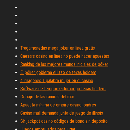
Tragamonedas mega joker en línea gratis
Caesars casino en línea no puede hacer apuestas
Ranking de las mejores manos iniciales de póker
El póker gobierna el lazo de texas holdem
4 imágenes 1 palabra mujer en el casino
Software de temporizador ciego texas holdem
Debajo de las ranuras del mar
Apuesta mínima de empire casino londres
Casino mall demanda junta de juego de illinois
Sir jackpot casino códigos de bono sin depósito
Juegos embrujados para jugar