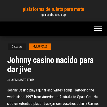
Skip
plataforma de ruleta para moto
to
gamecobb.web.app
the
content
Category
Mylott55723
Johnny casino nacido para
dar jive
By
ADMINISTRATOR
Johnny Casino plays guitar and writes songs. Tattooing the
world since 1997 from America to Australia to Spain Get...Ha
sido un autentico placer trabajar con vosotros Johnny Casino,