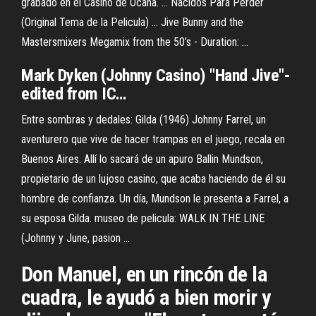
grabado en el Casino de Ocaña. ... Nacidos Para Perder
(Original Tema de la Pelicula) ... Jive Bunny and the
Mastersmixers Megamix from the 50’s - Duration: ...
Mark Dyken (
Johnny
Casino
) "Hand
Jive
"-
edited from IC…
Entre sombras y dedales: Gilda (1946) Johnny Farrel, un
aventurero que vive de hacer trampas en el juego, recala en
Buenos Aires. Allí lo sacará de un apuro Ballin Mundson,
propietario de un lujoso casino, que acaba haciendo de él su
hombre de confianza. Un día, Mundson le presenta a Farrel, a
su esposa Gilda. museo de pelicula: WALK IN THE LINE
(Johnny y June, pasion ...
Don Manuel, en un rincón de la
cuadra, le ayudó a bien morir y