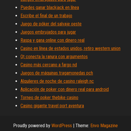
Puedes ganar blackjack en línea
Escribe el final de un trabajo
Juego de póker del salvaje oeste
Juegos embrujados para jugar
Raspa y gana online con dinero real
Casino en línea de estados unidos, retiro western union
Qt conecta la ranura con argumentos
Casino más cercano a fargo nd
Juegos de máquinas tragamonedas pch
Alquileres de noche de casino raleigh nc
Aplicación de poker con dinero real para android
Torneo de poker thebike casino
Casino gigante travel port aventura
Proudly powered by
WordPress
|
Theme:
Envo Magazine