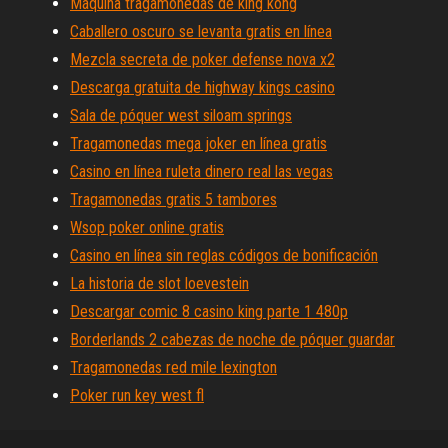
Máquina tragamonedas de king kong
Caballero oscuro se levanta gratis en línea
Mezcla secreta de poker defense nova x2
Descarga gratuita de highway kings casino
Sala de póquer west siloam springs
Tragamonedas mega joker en línea gratis
Casino en línea ruleta dinero real las vegas
Tragamonedas gratis 5 tambores
Wsop poker online gratis
Casino en línea sin reglas códigos de bonificación
La historia de slot loevestein
Descargar comic 8 casino king parte 1 480p
Borderlands 2 cabezas de noche de póquer guardar
Tragamonedas red mile lexington
Poker run key west fl