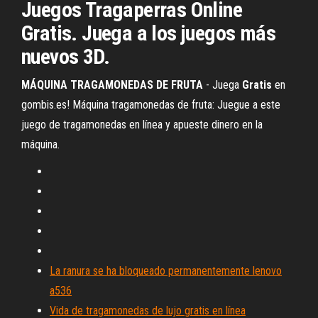
Juegos Tragaperras Online
Gratis. Juega a los juegos más
nuevos 3D.
MÁQUINA
TRAGAMONEDAS
DE
FRUTA
- Juega
Gratis
en
gombis.es! Máquina tragamonedas de fruta: Juegue a este
juego de tragamonedas en línea y apueste dinero en la
máquina.
La ranura se ha bloqueado permanentemente lenovo
a536
Vida de tragamonedas de lujo gratis en línea