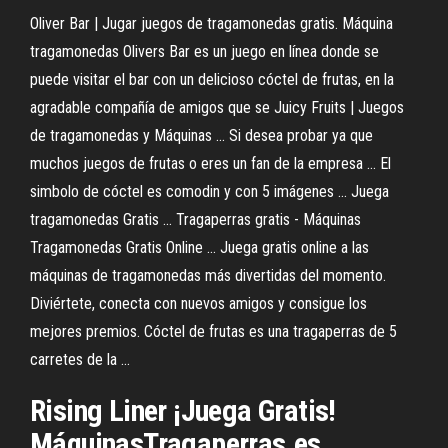
Oliver Bar | Jugar juegos de tragamonedas gratis. Máquina
tragamonedas Olivers Bar es un juego en línea donde se
puede visitar el bar con un delicioso cóctel de frutas, en la
agradable compañía de amigos que se Juicy Fruits | Juegos
de tragamonedas y Máquinas ... Si desea probar ya que
muchos juegos de frutas o eres un fan de la empresa ... El
simbolo de cóctel es comodin y con 5 imágenes ... Juega
tragamonedas Gratis ... Tragaperras gratis - Máquinas
Tragamonedas Gratis Online ... Juega gratis online a las
máquinas de tragamonedas más divertidas del momento.
Diviértete, conecta con nuevos amigos y consigue los
mejores premios. Cóctel de frutas es una tragaperras de 5
carretes de la ...
Rising Liner ¡Juega Gratis!
MáquinasTragaperras.es