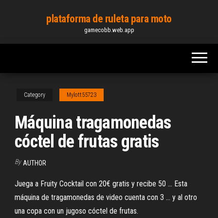
Skip
plataforma de ruleta para moto
to
gamecobb.web.app
the
content
Category
Mylott55723
Máquina tragamonedas
cóctel de frutas gratis
By
AUTHOR
Juega a Fruity Cocktail con 20€ gratis y recibe 50 ... Esta
máquina de tragamonedas de video cuenta con 3 ... y al otro
una copa con un jugoso cóctel de frutas.